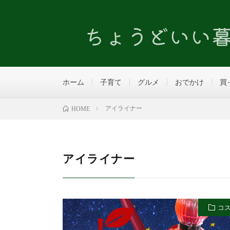
ホーム
子育て
グルメ
おでかけ
買
アイライナー
HOME
アイライナー
コ