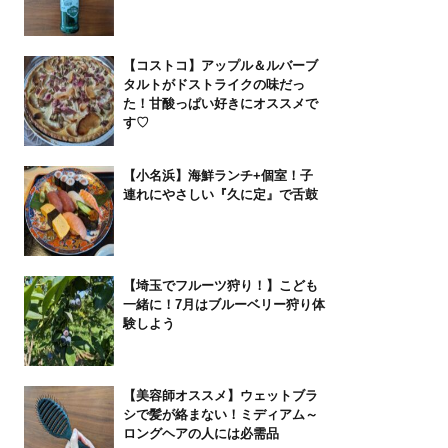
【コストコ】アップル＆ルバーブ
タルトがドストライクの味だっ
た！甘酸っぱい好きにオススメで
す♡
【小名浜】海鮮ランチ+個室！子
連れにやさしい『久に定』で舌鼓
【埼玉でフルーツ狩り！】こども
一緒に！7月はブルーベリー狩り体
験しよう
【美容師オススメ】ウェットブラ
シで髪が絡まない！ミディアム～
ロングヘアの人には必需品