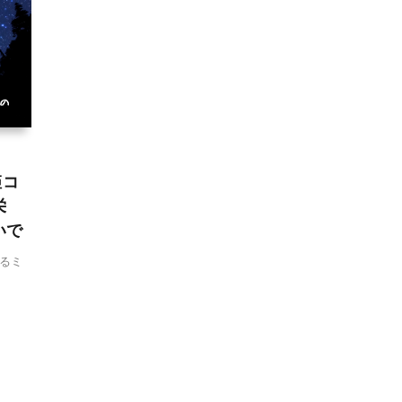
姫コ
栄
いで
るミ