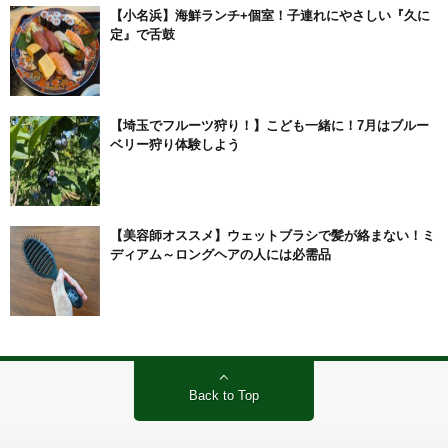
【小名浜】海鮮ランチ+個室！子連れにやさしい『久に
定』で舌鼓
【埼玉でフルーツ狩り！】こども一緒に！7月はブルー
ベリー狩り体験しよう
【美容師オススメ】ウェットブラシで髪が絡まない！ミ
ディアム～ロングヘアの人には必需品
Back to Top