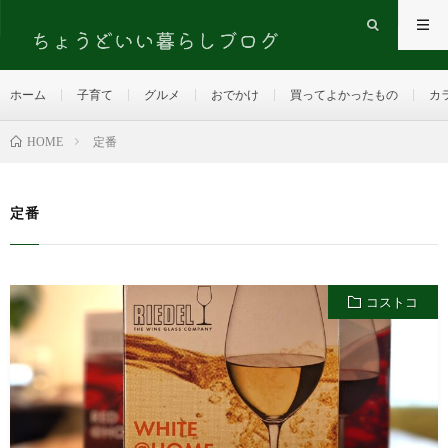
ホーム
子育て
グルメ
おでかけ
買ってよかったもの
カ
HOME
定番
定番
コストコ