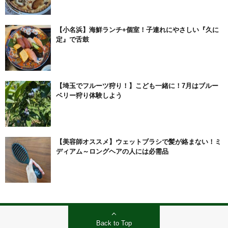
【小名浜】海鮮ランチ+個室！子連れにやさしい『久に
定』で舌鼓
【埼玉でフルーツ狩り！】こども一緒に！7月はブルー
ベリー狩り体験しよう
【美容師オススメ】ウェットブラシで髪が絡まない！ミ
ディアム～ロングヘアの人には必需品
Back to Top