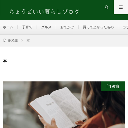
ホーム
子育て
グルメ
おでかけ
買ってよかったもの
カ
HOME
本
本
教育