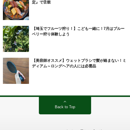
定』で舌鼓
【埼玉でフルーツ狩り！】こども一緒に！7月はブルー
ベリー狩り体験しよう
【美容師オススメ】ウェットブラシで髪が絡まない！ミ
ディアム～ロングヘアの人には必需品
Back to Top