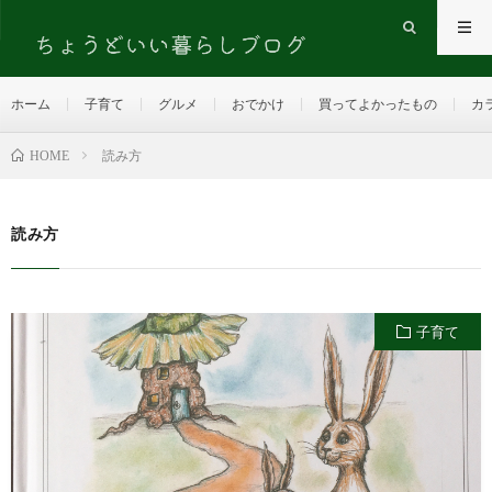
ホーム
子育て
グルメ
おでかけ
買ってよかったもの
カ
HOME
読み方
読み方
子育て