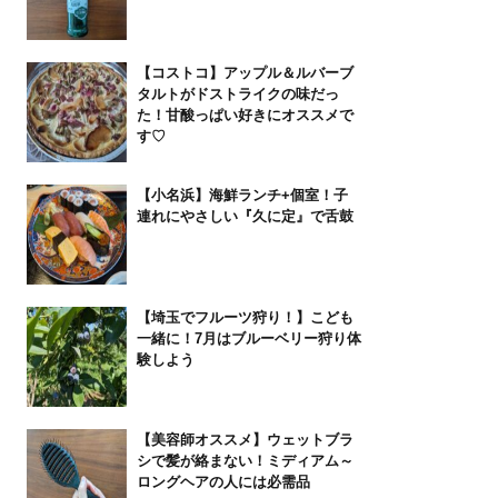
【コストコ】アップル＆ルバーブ
タルトがドストライクの味だっ
た！甘酸っぱい好きにオススメで
す♡
【小名浜】海鮮ランチ+個室！子
連れにやさしい『久に定』で舌鼓
【埼玉でフルーツ狩り！】こども
一緒に！7月はブルーベリー狩り体
験しよう
【美容師オススメ】ウェットブラ
シで髪が絡まない！ミディアム～
ロングヘアの人には必需品