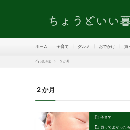
ホーム
子育て
グルメ
おでかけ
買
２か月
HOME
２か月
子育て
買ってよかった