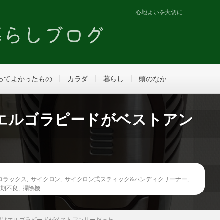
心地よいを大切に
ってよかったもの
カラダ
暮らし
頭のなか
エルゴラピードがベストアン
ロラックス
,
サイクロン
,
サイクロン式スティック&ハンディクリーナー
,
初期不良
,
掃除機
機はエルゴラピードがベストアンサーだった