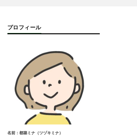
プロフィール
名前：都築ミナ（ツヅキミナ）