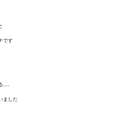
と
ナです
….
いました