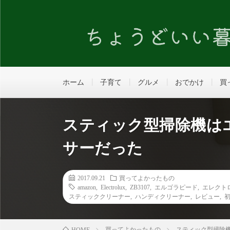
ホーム
子育て
グルメ
おでかけ
買
スティック型掃除機は
サーだった
2017.09.21
買ってよかったもの
amazon
,
Electrolux
,
ZB3107
,
エルゴラピード
,
エレクト
スティッククリーナー
,
ハンディクリーナー
,
レビュー
,
買ってよかったもの
スティック型掃除
HOME