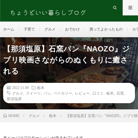
ホーム
子育て
グルメ
おでかけ
買ってよかったもの
カ
【那須塩原】石窯パン『NAOZO』ジ
ブリ映画さながらのぬくもりに癒さ
れる
2022.11.09
栃木
グルメ
,
スイーツ
,
パン
,
ベーカリー
,
レビュー
,
口コミ
,
栃木
,
石窯
,
那須塩原
HOME
グルメ
栃木
【那須塩原】石窯パン『NAOZO』ジブリ
本ページはプロモーションが含まれています