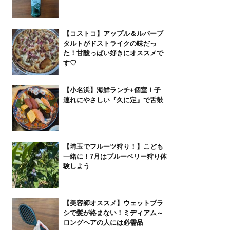
【コストコ】アップル＆ルバーブ
タルトがドストライクの味だっ
た！甘酸っぱい好きにオススメで
す♡
【小名浜】海鮮ランチ+個室！子
連れにやさしい『久に定』で舌鼓
【埼玉でフルーツ狩り！】こども
一緒に！7月はブルーベリー狩り体
験しよう
【美容師オススメ】ウェットブラ
シで髪が絡まない！ミディアム～
ロングヘアの人には必需品