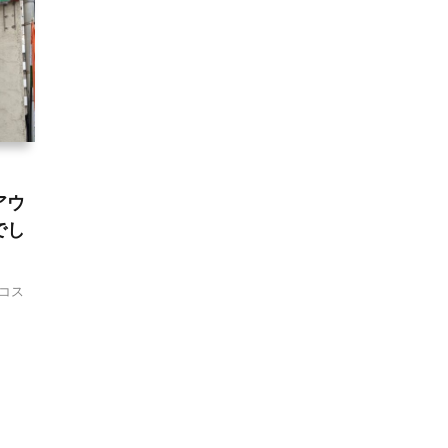
アウ
でし
コス