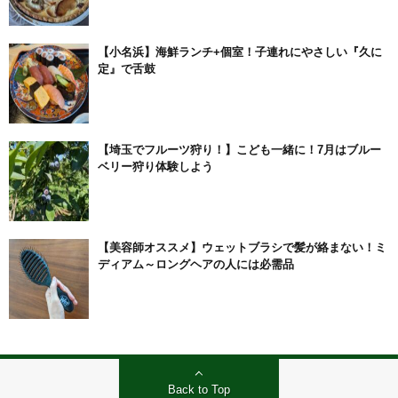
【小名浜】海鮮ランチ+個室！子連れにやさしい『久に
定』で舌鼓
【埼玉でフルーツ狩り！】こども一緒に！7月はブルー
ベリー狩り体験しよう
【美容師オススメ】ウェットブラシで髪が絡まない！ミ
ディアム～ロングヘアの人には必需品
Back to Top