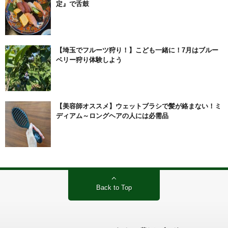
定』で舌鼓
【埼玉でフルーツ狩り！】こども一緒に！7月はブルー
ベリー狩り体験しよう
【美容師オススメ】ウェットブラシで髪が絡まない！ミ
ディアム～ロングヘアの人には必需品
Back to Top