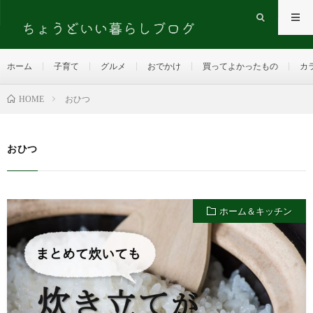
ホーム
子育て
グルメ
おでかけ
買ってよかったもの
カ
HOME
おひつ
おひつ
ホーム＆キッチン