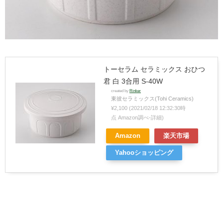
トーセラム セラミックス おひつ
君 白 3合用 S-40W
created by
Rinker
東彼セラミックス(Tohi Ceramics)
¥2,100
(2021/02/18 12:32:30時
点 Amazon調べ-
詳細)
Amazon
楽天市場
Yahooショッピング