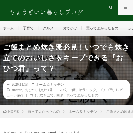
ホーム
子育て
グルメ
おでかけ
買ってよかったもの
カ
ご飯まとめ炊き派必見！いつでも炊き
立てのおいしさをキープできる『お
ひつ君』って？
2020.11.13
ホーム＆キッチン
amazon
,
おひつ
,
おひつ君
,
コスパ
,
ご飯
,
セラミック
,
プチプラ
,
レビ
ュー
,
保存
,
口コミ
,
炊き立て
,
白米
,
買ってよかったもの
HOME
買ってよかったもの
ホーム＆キッチン
ご飯まとめ炊き
本ページはプロモーションが含まれています