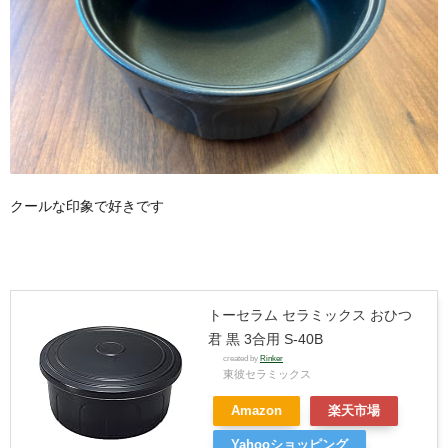
クールな印象で好きです
トーセラム セラミックス おひつ
君 黒 3合用 S-40B
created by
Rinker
東彼セラミックス
Amazon
楽天市場
Yahooショッピング