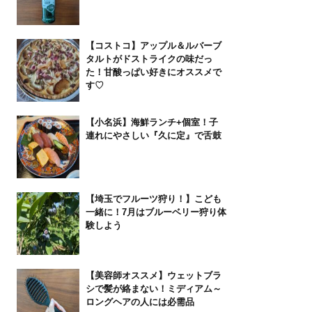
【コストコ】アップル＆ルバーブ
タルトがドストライクの味だっ
た！甘酸っぱい好きにオススメで
す♡
【小名浜】海鮮ランチ+個室！子
連れにやさしい『久に定』で舌鼓
【埼玉でフルーツ狩り！】こども
一緒に！7月はブルーベリー狩り体
験しよう
【美容師オススメ】ウェットブラ
シで髪が絡まない！ミディアム～
ロングヘアの人には必需品