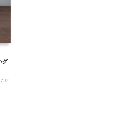
いグ
 こだ