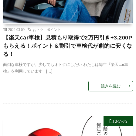
2022.03.09
おトク
,
ポイント
【楽天car車検】見積もり取得で2万円引き+3,200P
もらえる！ポイント＆割引で車検代が劇的に安くな
る！
面倒な車検ですが、少しでもオトクにしたい わたしは毎年『楽天car車
検』を利用しています […]
続きを読む
おかね