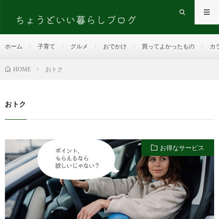
ホーム
子育て
グルメ
おでかけ
買ってよかったもの
カ
HOME
おトク
おトク
お得なサービス