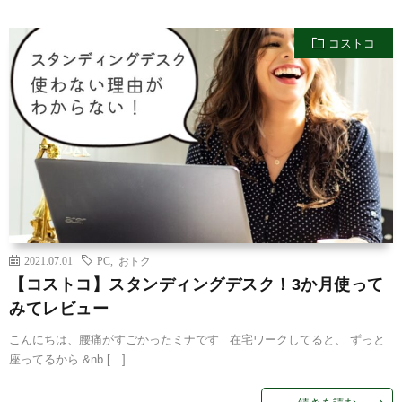
コストコ
2021.07.01
PC
,
おトク
【コストコ】スタンディングデスク！3か月使って
みてレビュー
こんにちは、腰痛がすごかったミナです 在宅ワークしてると、 ずっと
座ってるから &nb […]