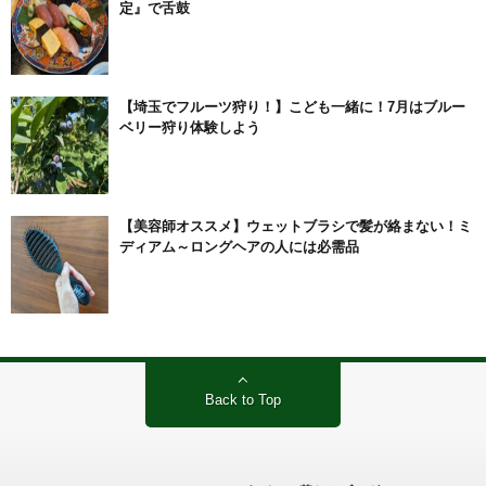
定』で舌鼓
【埼玉でフルーツ狩り！】こども一緒に！7月はブルー
ベリー狩り体験しよう
【美容師オススメ】ウェットブラシで髪が絡まない！ミ
ディアム～ロングヘアの人には必需品
Back to Top