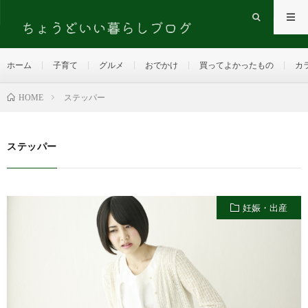
ホーム
子育て
グルメ
おでかけ
買ってよかったもの
カ
HOME
ステッパー
ステッパー
妊娠・出産