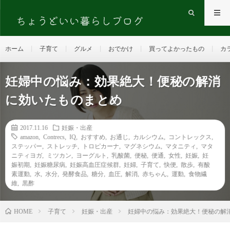
ホーム
子育て
グルメ
おでかけ
買ってよかったもの
カ
妊婦中の悩み：効果絶大！便秘の解消
に効いたものまとめ
2017.11.16
妊娠・出産
amazon
,
Contrecs
,
IQ
,
おすすめ
,
お通じ
,
カルシウム
,
コントレックス
,
ステッパー
,
ストレッチ
,
トロピカーナ
,
マグネシウム
,
マタニティ
,
マタ
ニティヨガ
,
ミツカン
,
ヨーグルト
,
乳酸菌
,
便秘
,
便通
,
女性
,
妊娠
,
妊
娠初期
,
妊娠糖尿病
,
妊娠高血圧症候群
,
妊婦
,
子育て
,
快便
,
散歩
,
有酸
素運動
,
水
,
水分
,
発酵食品
,
糖分
,
血圧
,
解消
,
赤ちゃん
,
運動
,
食物繊
維
,
黒酢
HOME
子育て
妊娠・出産
妊婦中の悩み：効果絶大！便秘の解