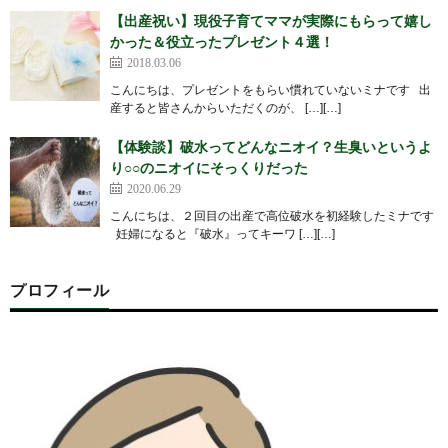
【出産祝い】現役子育てママが実際にもらって嬉し
かった＆役立ったプレゼント４選！
2018.03.06
こんにちは、プレゼントをもらい慣れていないミナです 出
産すると皆さんからいただくのが、 […][…]
【体験談】破水ってどんなニオイ？生臭いというよ
り○○のニオイにそっくりだった
2020.06.29
こんにちは、２回目の出産で高位破水を初経験したミナです
妊婦になると『破水』ってキーワ […][…]
プロフィール