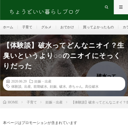
ホーム
子育て
グルメ
おでかけ
買ってよかったもの
カ
【体験談】破水ってどんなニオイ？生
臭いというより○○のニオイにそっく
りだった
2020.06.29
妊娠・出産
体験談
,
出産
,
前期破水
,
妊娠
,
破水
,
赤ちゃん
,
高位破水
HOME
子育て
妊娠・出産
【体験談】破水ってどんなニオイ？
本ページはプロモーションが含まれています