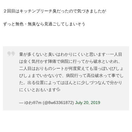
２回目はキッチンブリーチ臭だったので気づきましたが
ずっと無色・無臭なら見過ごしてしまいそう
量が多くないと臭いはわかりにくいと思います‥一人目
は全く気付かす陣痛で病院に行ってから破水といわれ、
二人目はおりものシートが何度変えても湿っぽい(びしょ
びしょまでいかない)で、病院行って高位破水って事でし
た。出る位置によってはほんとに少しづつなんで分かり
にくいとおもいます💦
— ゆわ®7m (@8w63361872)
July 20, 2019