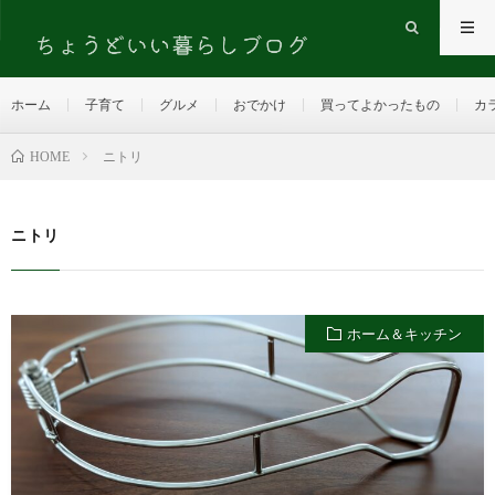
ホーム
子育て
グルメ
おでかけ
買ってよかったもの
カ
HOME
ニトリ
ニトリ
ホーム＆キッチン