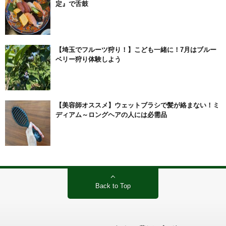
定』で舌鼓
【埼玉でフルーツ狩り！】こども一緒に！7月はブルー
ベリー狩り体験しよう
【美容師オススメ】ウェットブラシで髪が絡まない！ミ
ディアム～ロングヘアの人には必需品
Back to Top