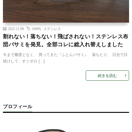
2022.11.08
100均
,
ステンレス
割れない！落ちない！飛ばされない！ステンレス布
団バサミを発見。全部コレに総入れ替えしました
今まで幾度となく、 買ってきた『ふとんバサミ』 落ちたり、 日光で日
焼けして、すぐボロ […]
続きを読む
プロフィール