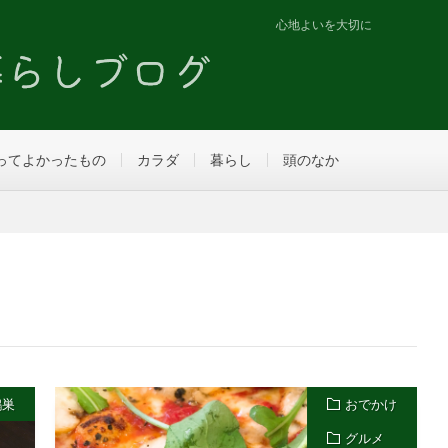
心地よいを大切に
ってよかったもの
カラダ
暮らし
頭のなか
鴻巣
おでかけ
グルメ