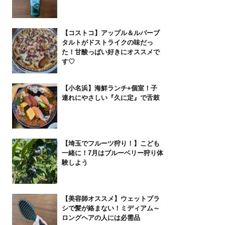
【コストコ】アップル＆ルバーブ
タルトがドストライクの味だっ
た！甘酸っぱい好きにオススメで
す♡
【小名浜】海鮮ランチ+個室！子
連れにやさしい『久に定』で舌鼓
【埼玉でフルーツ狩り！】こども
一緒に！7月はブルーベリー狩り体
験しよう
【美容師オススメ】ウェットブラ
シで髪が絡まない！ミディアム～
ロングヘアの人には必需品