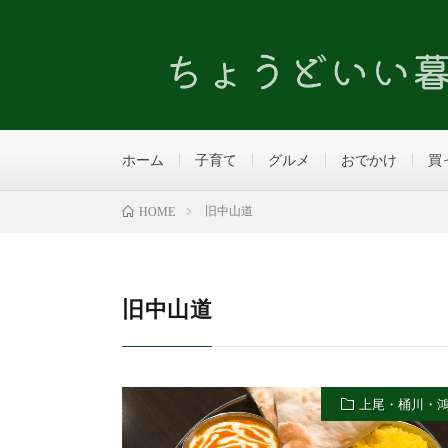
ホーム
子育て
グルメ
おでかけ
買
旧中山道
HOME
旧中山道
上尾・桶川・