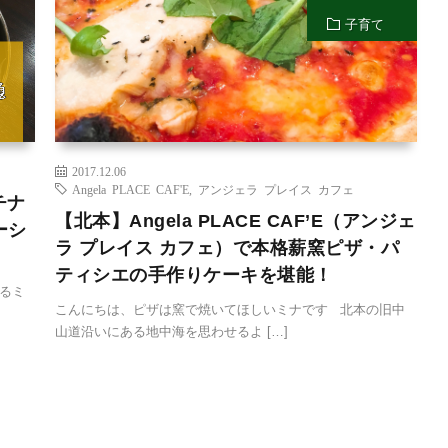
子育て
2017.12.06
Angela PLACE CAF'E
,
アンジェラ プレイス カフェ
チナ
【北本】Angela PLACE CAF’E（アンジェ
ーシ
ラ プレイス カフェ）で本格薪窯ピザ・パ
ティシエの手作りケーキを堪能！
るミ
こんにちは、ピザは窯で焼いてほしいミナです 北本の旧中
山道沿いにある地中海を思わせるよ […]