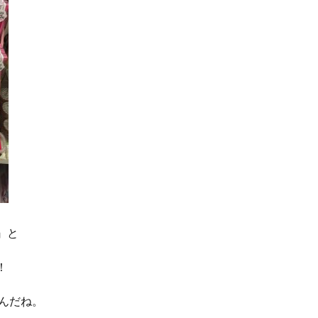
』と
！
たんだね。