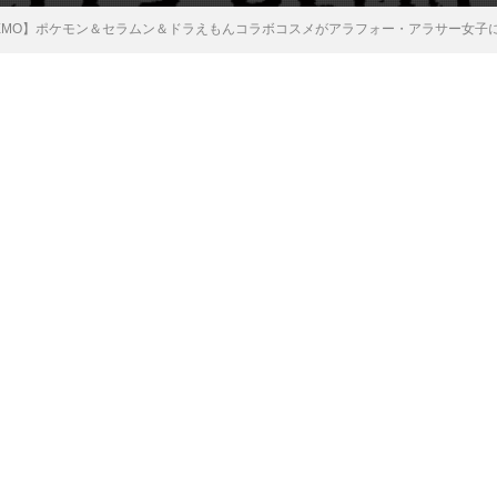
S DEMO】ポケモン＆セラムン＆ドラえもんコラボコスメがアラフォー・アラサー女子