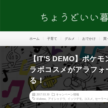
ホーム
子育て
グルメ
おでかけ
買
【IT’S DEMO】ポ
ラボコスメがアラフォ
る！
2017.03.30
キャンペーン情報
it'sdemo
,
アイシャドウ
,
イッツデモ
,
コスメ
,
セーラー