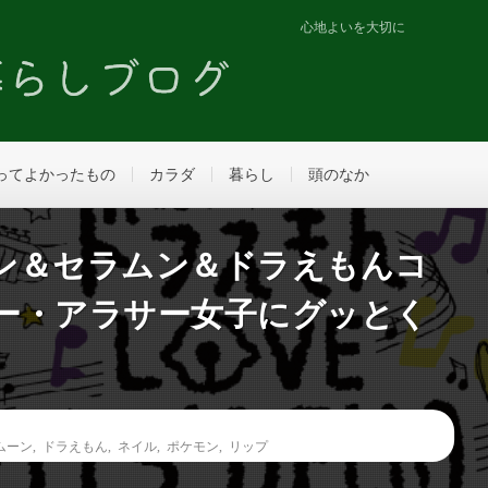
心地よいを大切に
ってよかったもの
カラダ
暮らし
頭のなか
ケモン＆セラムン＆ドラえもんコ
ー・アラサー女子にグッとく
ムーン
,
ドラえもん
,
ネイル
,
ポケモン
,
リップ