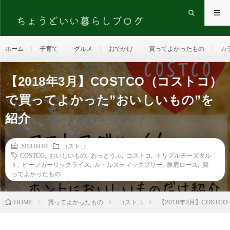
ホーム
子育て
グルメ
おでかけ
買ってよかったもの
カ
【2018年3月】COSTCO（コストコ）
で買ってよかった”おいしいもの”を
紹介
2018.04.04
コストコ
COSTCO
,
おいしいもの
,
おっとうふ
,
コストコ
,
トリプルチーズタル
ト
,
ビーフガーリックライス
,
ル・ルスティックブリー
,
豚肩ロース
,
買
ってよかったもの
HOME
買ってよかったもの
コストコ
【2018年3月】COST