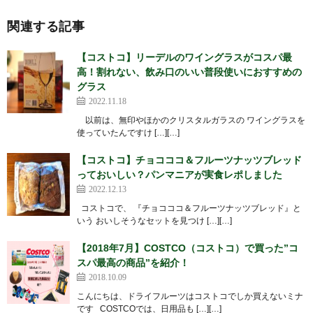
関連する記事
【コストコ】リーデルのワイングラスがコスパ最
高！割れない、飲み口のいい普段使いにおすすめの
グラス
2022.11.18
以前は、無印やほかのクリスタルガラスの ワイングラスを
使っていたんですけ […][…]
【コストコ】チョコココ＆フルーツナッツブレッド
っておいしい？パンマニアが実食レポしました
2022.12.13
コストコで、 『チョコココ＆フルーツナッツブレッド』と
いう おいしそうなセットを見つけ […][…]
【2018年7月】COSTCO（コストコ）で買った”コ
スパ最高の商品”を紹介！
2018.10.09
こんにちは、ドライフルーツはコストコでしか買えないミナ
です COSTCOでは、日用品も […][…]