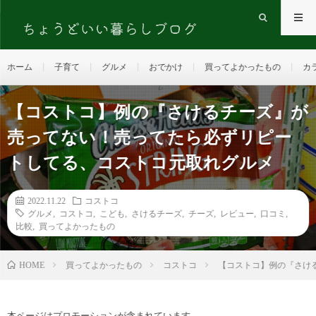
ホーム
子育て
グルメ
おでかけ
買ってよかったもの
カ
【コストコ】例の『さけるチーズ』が
売ってない！売ってたら必ずリピー
トしてる、コストコ元取れグルメ
2022.11.22
コストコ
グルメ
,
コストコ
,
こども
,
さけるチーズ
,
チーズ
,
レビュー
,
口コミ
,
比較
,
買ってよかったもの
HOME
買ってよかったもの
コストコ
【コストコ】例の『さけ
本ページはプロモーションが含まれています