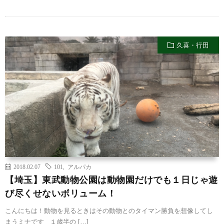
久喜・行田
2018.02.07
101
,
アルパカ
【埼玉】東武動物公園は動物園だけでも１日じゃ遊
び尽くせないボリューム！
こんにちは！動物を見るときはその動物とのタイマン勝負を想像してし
まうミナです １歳半の […]