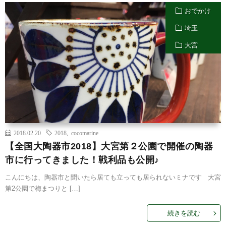
おでかけ
埼玉
大宮
2018.02.20
2018
,
cocomarine
【全国大陶器市2018】大宮第２公園で開催の陶器
市に行ってきました！戦利品も公開♪
こんにちは、陶器市と聞いたら居ても立っても居られないミナです 大宮
第2公園で梅まつりと […]
続きを読む