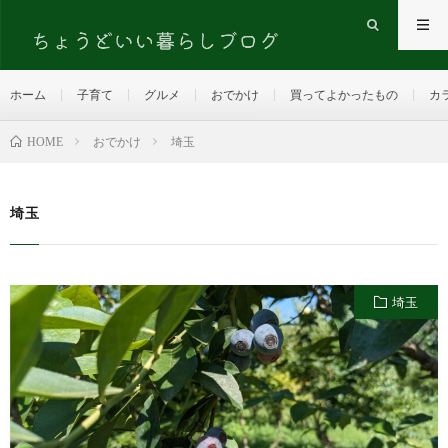
ホーム
子育て
グルメ
おでかけ
買ってよかったもの
カ
HOME
おでかけ
埼玉
埼玉
埼玉