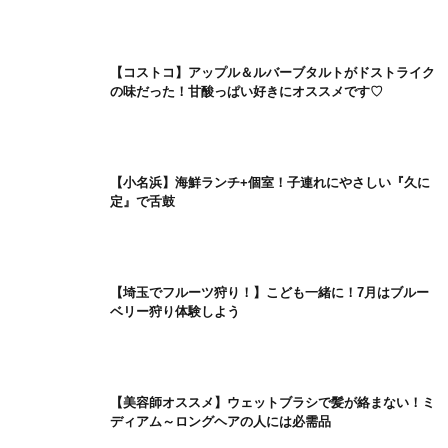
【コストコ】アップル＆ルバーブタルトがドストライク
の味だった！甘酸っぱい好きにオススメです♡
【小名浜】海鮮ランチ+個室！子連れにやさしい『久に
定』で舌鼓
【埼玉でフルーツ狩り！】こども一緒に！7月はブルー
ベリー狩り体験しよう
【美容師オススメ】ウェットブラシで髪が絡まない！ミ
ディアム～ロングヘアの人には必需品