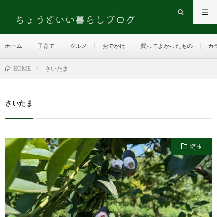
ホーム
子育て
グルメ
おでかけ
買ってよかったもの
カ
HOME
さいたま
さいたま
埼玉