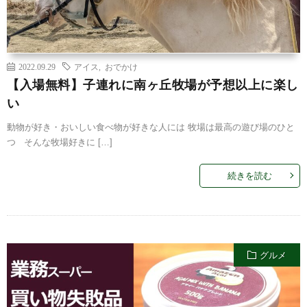
2022.09.29
アイス
,
おでかけ
【入場無料】子連れに南ヶ丘牧場が予想以上に楽し
い
動物が好き・おいしい食べ物が好きな人には 牧場は最高の遊び場のひと
つ そんな牧場好きに […]
続きを読む
グルメ