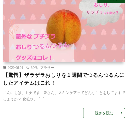
2020.06.01
30代
,
アラサー
【驚愕】ザラザラおしりを１週間でつるんつるんに
したアイテムはこれ！
こんにちは、ミナです 皆さん、スキンケアってどんなことをしてますで
しょうか？ 化粧水、 […]
続きを読む