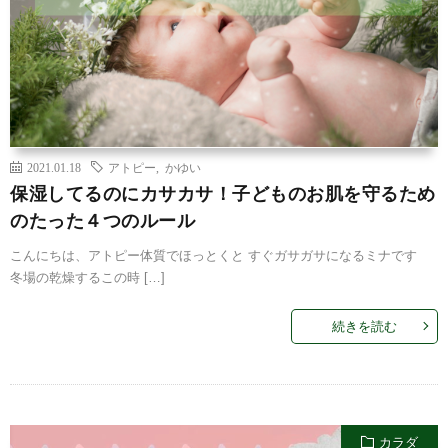
2021.01.18
アトピー
,
かゆい
保湿してるのにカサカサ！子どものお肌を守るため
のたった４つのルール
こんにちは、アトピー体質でほっとくと すぐガサガサになるミナです
冬場の乾燥するこの時 […]
続きを読む
カラダ