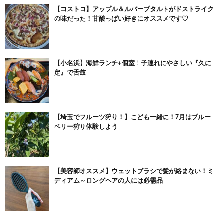
【コストコ】アップル＆ルバーブタルトがドストライク
の味だった！甘酸っぱい好きにオススメです♡
【小名浜】海鮮ランチ+個室！子連れにやさしい『久に
定』で舌鼓
【埼玉でフルーツ狩り！】こども一緒に！7月はブルー
ベリー狩り体験しよう
【美容師オススメ】ウェットブラシで髪が絡まない！ミ
ディアム～ロングヘアの人には必需品