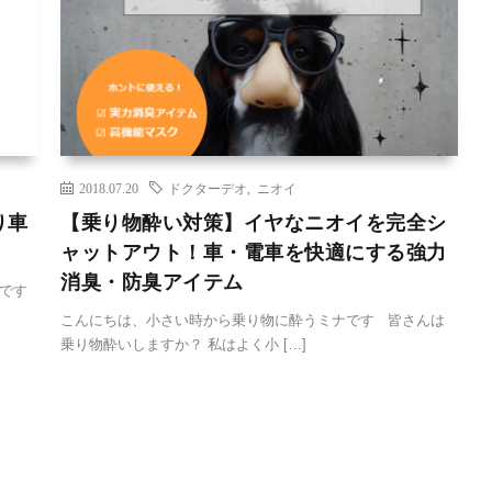
2018.07.20
ドクターデオ
,
ニオイ
り車
【乗り物酔い対策】イヤなニオイを完全シ
ャットアウト！車・電車を快適にする強力
消臭・防臭アイテム
ナです
こんにちは、小さい時から乗り物に酔うミナです 皆さんは
乗り物酔いしますか？ 私はよく小 […]