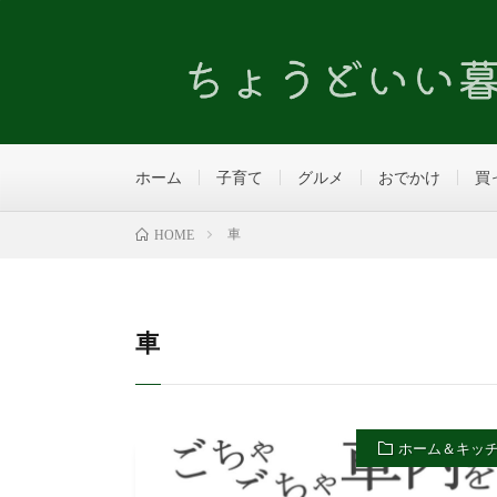
ホーム
子育て
グルメ
おでかけ
買
車
HOME
車
ホーム＆キッ