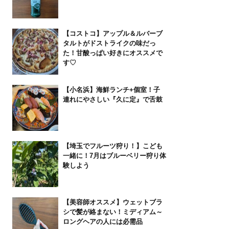
【コストコ】アップル＆ルバーブ
タルトがドストライクの味だっ
た！甘酸っぱい好きにオススメで
す♡
【小名浜】海鮮ランチ+個室！子
連れにやさしい『久に定』で舌鼓
【埼玉でフルーツ狩り！】こども
一緒に！7月はブルーベリー狩り体
験しよう
【美容師オススメ】ウェットブラ
シで髪が絡まない！ミディアム～
ロングヘアの人には必需品