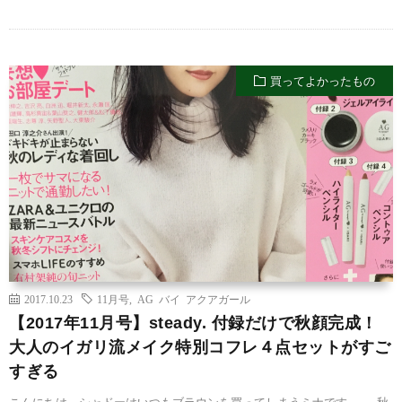
買ってよかったもの
2017.10.23
11月号
,
AG バイ アクアガール
【2017年11月号】steady. 付録だけで秋顔完成！
大人のイガリ流メイク特別コフレ４点セットがすご
すぎる