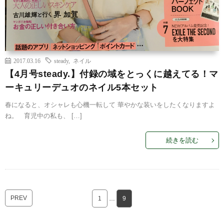
2017.03.16
steady
,
ネイル
【4月号steady.】付録の域をとっくに越えてる！マ
ーキュリーデュオのネイル5本セット
春になると、オシャレも心機一転して 華やかな装いをしたくなりますよ
ね。 育児中の私も、 […]
続きを読む
PREV
1
…
9