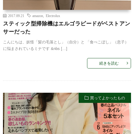
2017.09.21
amazon
,
Electrolux
スティック型掃除機はエルゴラピードがベストアン
サーだった
こんにちは、妖怪「髪の毛落とし」（自分）と 「食べこぼし」（息子）
に悩まされているミナです &nbs […]
続きを読む
買ってよかったもの