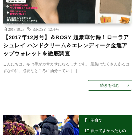
2017.10.27
＆ROSY
,
12月号
【2017年12月号】＆ROSY 超豪華付録！ローラア
シュレイ ハンドクリーム＆エレンディーク金運ア
ップウォレットを徹底調査
こんにちは、冬は手がカサカサになるミナです。 脂肪はたくさんあるは
ずなのに、必要なところに油分ってい […]
続きを読む
子育て
買ってよかったもの