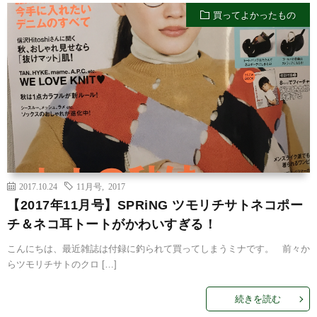
買ってよかったもの
2017.10.24
11月号
,
2017
【2017年11月号】SPRiNG ツモリチサトネコポー
チ＆ネコ耳トートがかわいすぎる！
こんにちは、最近雑誌は付録に釣られて買ってしまうミナです。 前々か
らツモリチサトのクロ […]
続きを読む