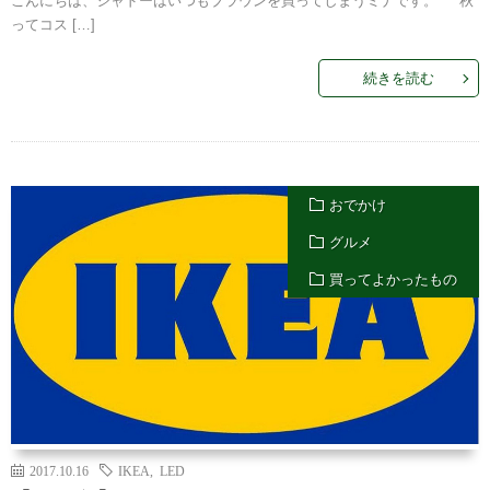
こんにちは、シャドーはいつもブラウンを買ってしまうミナです。 秋
ってコス […]
続きを読む
おでかけ
グルメ
買ってよかったもの
2017.10.16
IKEA
,
LED