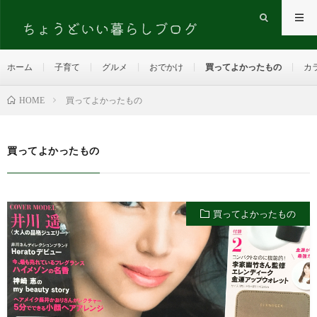
ホーム
子育て
グルメ
おでかけ
買ってよかったもの
カ
HOME
買ってよかったもの
買ってよかったもの
買ってよかったもの