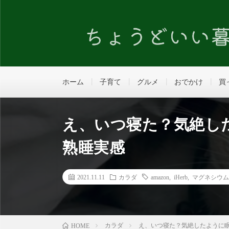
ホーム
子育て
グルメ
おでかけ
買
え、いつ寝た？気絶し
熟睡実感
2021.11.11
カラダ
amazon
,
iHerb
,
マグネシウ
カラダ
え、いつ寝た？気絶したように
HOME