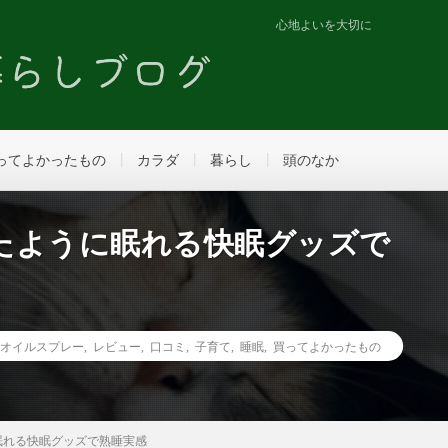
心地よいを大切に
ってよかったもの
カラダ
暮らし
頭のなか
たように眠れる快眠グッズで
ムオイルスプレー
,
レビュー
,
口コミ
,
子育て
,
睡眠
,
買ってよかったもの
眠れる快眠グッズで熟睡実感