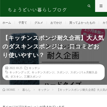
ホーム
子育て
グルメ
おでかけ
買ってよかったもの
カ
【キッチンスポンジ耐久企画】大人気
のダスキンスポンジは、口コミどお
り使いやすい？
2022.10.25
キッチン
キッチングッズ
,
キッチンスポンジ
,
スポンジ
,
スポンジ1ヵ月耐久企
画
,
ダスキン
,
三層スポンジ
HOME
暮らし
キッチン
【キッチンスポンジ耐久企画】大人気
本ページはプロモーションが含まれています