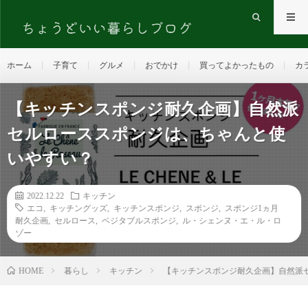
ホーム
子育て
グルメ
おでかけ
買ってよかったもの
カ
【キッチンスポンジ耐久企画】自然派
セルローススポンジは、ちゃんと使
いやすい？
2022.12.22
キッチン
エコ
,
キッチングッズ
,
キッチンスポンジ
,
スポンジ
,
スポンジ1ヵ月
耐久企画
,
セルロース
,
ベジタブルスポンジ
,
ル・シェンヌ・エ・ル・ロ
ゾー
HOME
暮らし
キッチン
【キッチンスポンジ耐久企画】自然派