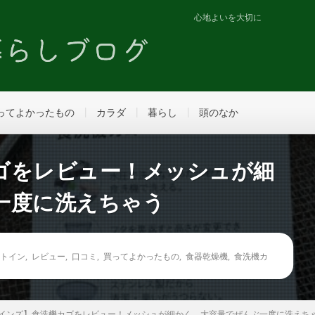
心地よいを大切に
ってよかったもの
カラダ
暮らし
頭のなか
ゴをレビュー！メッシュが細
一度に洗えちゃう
ルトイン
,
レビュー
,
口コミ
,
買ってよかったもの
,
食器乾燥機
,
食洗機カ
インズ】食洗機カゴをレビュー！メッシュが細かく、大容量でぜんぶ一度に洗えち