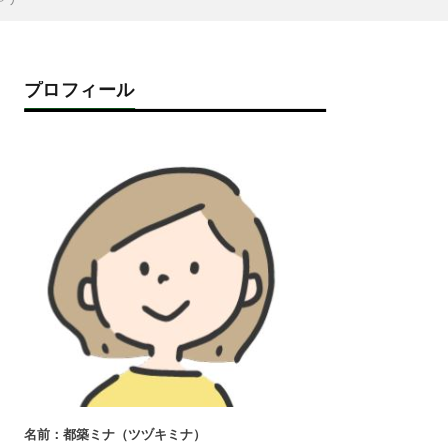
プロフィール
名前：都築ミナ（ツヅキミナ）