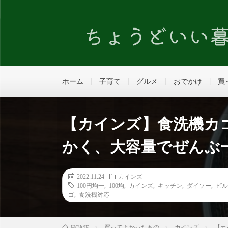
ホーム
子育て
グルメ
おでかけ
買
【カインズ】食洗機カ
かく、大容量でぜんぶ
2022.11.24
カインズ
100円均一
,
100均
,
カインズ
,
キッチン
,
ダイソー
,
ビ
ゴ
,
食洗機対応
買ってよかったもの
カインズ
【カ
HOME