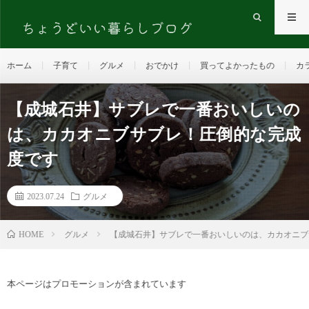
ホーム
子育て
グルメ
おでかけ
買ってよかったもの
カ
【成城石井】サブレで一番おいしいの
は、カカオニブサブレ！圧倒的な完成
度です
2023.07.24
グルメ
HOME
グルメ
【成城石井】サブレで一番おいしいのは、カカオニブ
本ページはプロモーションが含まれています