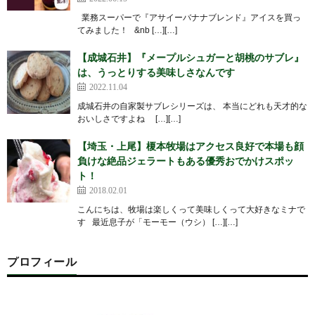
業務スーパーで『アサイーバナナブレンド』アイスを買っ
てみました！ &nb […][…]
【成城石井】『メープルシュガーと胡桃のサブレ』
は、うっとりする美味しさなんです
2022.11.04
成城石井の自家製サブレシリーズは、 本当にどれも天才的な
おいしさですよね […][…]
【埼玉・上尾】榎本牧場はアクセス良好で本場も顔
負けな絶品ジェラートもある優秀おでかけスポッ
ト！
2018.02.01
こんにちは、牧場は楽しくって美味しくって大好きなミナで
す 最近息子が「モーモー（ウシ） […][…]
プロフィール