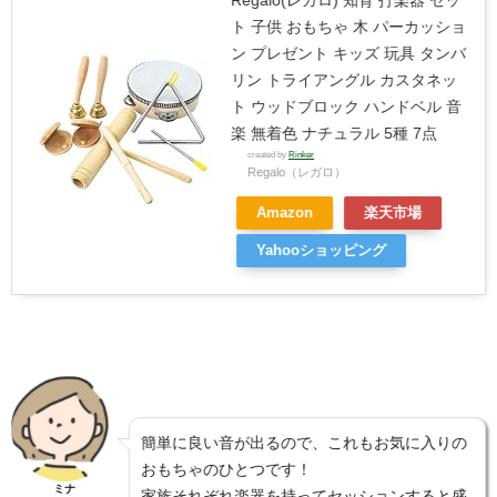
ト 子供 おもちゃ 木 パーカッショ
ン プレゼント キッズ 玩具 タンバ
リン トライアングル カスタネッ
ト ウッドブロック ハンドベル 音
楽 無着色 ナチュラル 5種 7点
created by
Rinker
Regalo（レガロ）
Amazon
楽天市場
Yahooショッピング
簡単に良い音が出るので、これもお気に入りの
おもちゃのひとつです！
ミナ
家族それぞれ楽器を持ってセッションすると盛