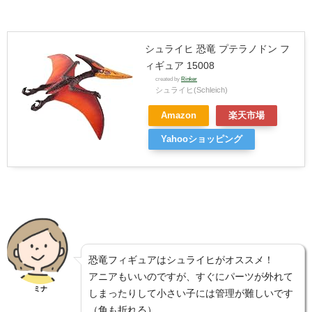
シュライヒ 恐竜 プテラノドン フ
ィギュア 15008
created by
Rinker
シュライヒ(Schleich)
Amazon
楽天市場
Yahooショッピング
恐竜フィギュアはシュライヒがオススメ！
アニアもいいのですが、すぐにパーツが外れて
ミナ
しまったりして小さい子には管理が難しいです
（角も折れる）