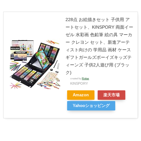
228点 お絵描きセット 子供用 ア
ートセット、KINSPORY 両面イー
ゼル 水彩画 色鉛筆 絵の具 マーカ
ー クレヨン セット、新進アーテ
ィスト向けの 学用品 画材 ケース
ギフトガールズボーイズキッズテ
ィーンズ 子供2人遊び用 (ブラッ
ク)
created by
Rinker
KINSPORY
Amazon
楽天市場
Yahooショッピング