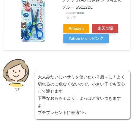
ブルー SS112BL
created by
Rinker
クツワ
Amazon
楽天市場
Yahooショッピング
大人みたいにハサミを使いたい２歳～に！よく
切れるのに危なくないので、小さい子でも安心
ミナ
して渡せます
下手なおもちゃより、よっぽど食いつきます
よ！
プチプレゼントに最適°✧˖