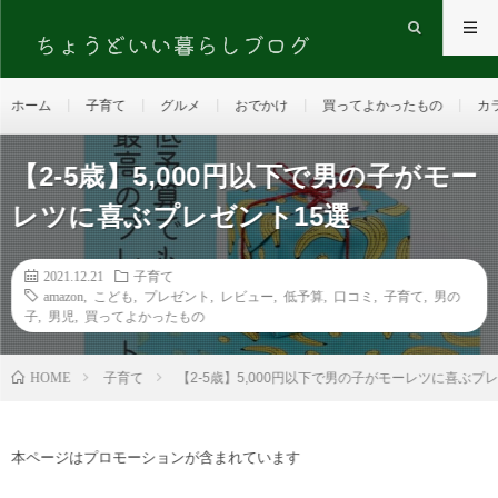
ホーム
子育て
グルメ
おでかけ
買ってよかったもの
カ
【2-5歳】5,000円以下で男の子がモー
レツに喜ぶプレゼント15選
2021.12.21
子育て
amazon
,
こども
,
プレゼント
,
レビュー
,
低予算
,
口コミ
,
子育て
,
男の
子
,
男児
,
買ってよかったもの
HOME
子育て
【2-5歳】5,000円以下で男の子がモーレツに喜ぶプ
本ページはプロモーションが含まれています