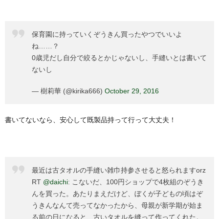
保育園に持っていくぞうきん買ったやつでいいよ
ね……？
0歳児だし自分で絞るとかじゃないし、手縫いとは書いて
ないし
— 樹莉華 (@kirika666)
October 29, 2016
書いてないなら、安心して既製品持って行って大丈夫！
最近は古タオルの手縫い雑巾持参させると怒られますorz
RT
@daichi
: こないだ、100円ショップで4枚組のぞうき
んを買った。あたりまえだけど、ぼくが子どもの頃はぞ
うきんなんて売ってなかったから、母親が新学期が始ま
る前の日になると、古いタオルを縫って作ってくれた。