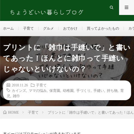
ホーム
子育て
グルメ
おでかけ
買ってよかったもの
カ
プリントに「雑巾は手縫いで」と書い
てあった！ほんとに雑巾って手縫い
じゃないといけないの？
2018.11.26
子育て
カインズ
,
ママの悩み
,
保育園
,
幼稚園
,
手づくり
,
手縫い
,
持ち物
,
育
児
,
雑巾
HOME
子育て
プリントに「雑巾は手縫いで」と書いてあった！ほん
本ページはプロモーションが含まれています