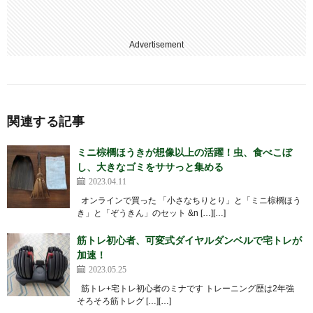
Advertisement
関連する記事
ミニ棕櫚ほうきが想像以上の活躍！虫、食べこぼ
し、大きなゴミをササっと集める
2023.04.11
オンラインで買った 「小さなちりとり」と「ミニ棕櫚ほう
き」と「ぞうきん」のセット &n […][…]
筋トレ初心者、可変式ダイヤルダンベルで宅トレが
加速！
2023.05.25
筋トレ+宅トレ初心者のミナです トレーニング歴は2年強
そろそろ筋トレグ […][…]