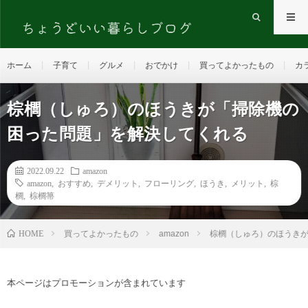
ホーム
子育て
グルメ
おでかけ
買ってよかったもの
カ
棕櫚（しゅろ）のほうきが「掃除機の
困った問題」を解決してくれる
2022.09.22
amazon
amazon
,
おすすめ
,
デメリット
,
フローリング
,
ほうき
,
メリット
,
棕
櫚
,
棕櫚箒
HOME
買ってよかったもの
amazon
棕櫚（しゅろ）のほうき
本ページはプロモーションが含まれています