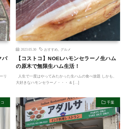
2023.05.30
おすすめ
,
グルメ
クバ
【コストコ】NOELハモンセラーノ生ハム
の原木で無限生ハム生活！
ーリ
人生で一度はやってみたかった生ハムの食べ放題 しかも、
大好きなハモンセラーノ・・・ & […]
トコ
千葉