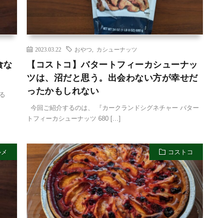
2023.03.22
おやつ
,
カシューナッツ
食な
【コストコ】バタートフィーカシューナッ
ツは、沼だと思う。出会わない方が幸せだ
ったかもしれない
る
今回ご紹介するのは、 『カークランドシグネチャー バター
トフィーカシューナッツ 680 […]
ルメ
コストコ