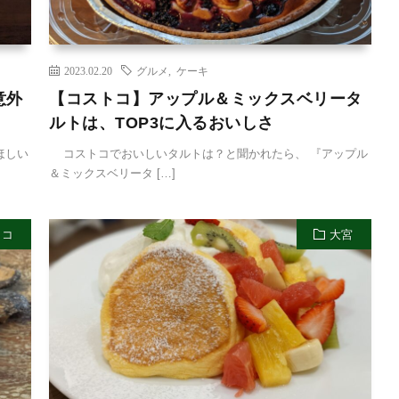
2023.02.20
グルメ
,
ケーキ
意外
【コストコ】アップル＆ミックスベリータ
ルトは、TOP3に入るおいしさ
ほしい
コストコでおいしいタルトは？と聞かれたら、 『アップル
＆ミックスベリータ […]
トコ
大宮