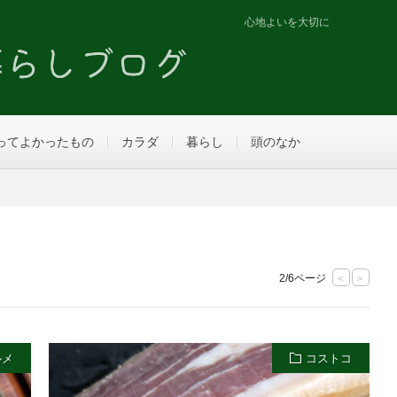
心地よいを大切に
ってよかったもの
カラダ
暮らし
頭のなか
2/6ページ
<
>
ルメ
コストコ