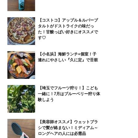
【コストコ】アップル＆ルバーブ
タルトがドストライクの味だっ
た！甘酸っぱい好きにオススメで
す♡
【小名浜】海鮮ランチ+個室！子
連れにやさしい『久に定』で舌鼓
【埼玉でフルーツ狩り！】こども
一緒に！7月はブルーベリー狩り体
験しよう
【美容師オススメ】ウェットブラ
シで髪が絡まない！ミディアム～
ロングヘアの人には必需品