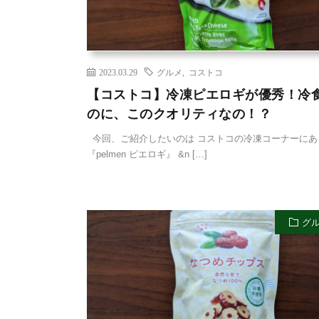
2023.03.29
グルメ
,
コストコ
【コストコ】冷凍ピエロギが優秀！冷
のに、このクオリティなの！？
今回、ご紹介したいのは コストコの冷凍コーナーにあ
『pelmen ピエロギ』 &n […]
グ