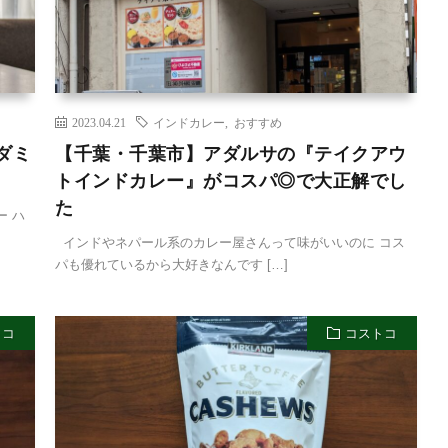
2023.04.21
インドカレー
,
おすすめ
ダミ
【千葉・千葉市】アダルサの『テイクアウ
トインドカレー』がコスパ◎で大正解でし
た
ー ハ
インドやネパール系のカレー屋さんって味がいいのに コス
パも優れているから大好きなんです […]
トコ
コストコ