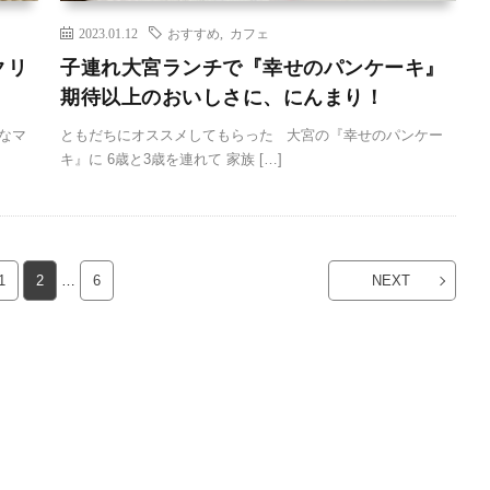
2023.01.12
おすすめ
,
カフェ
クリ
子連れ大宮ランチで『幸せのパンケーキ』
期待以上のおいしさに、にんまり！
なマ
ともだちにオススメしてもらった 大宮の『幸せのパンケー
キ』に 6歳と3歳を連れて 家族 […]
1
2
…
6
NEXT