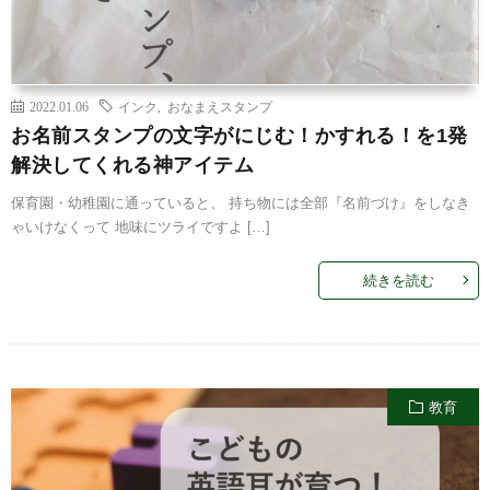
2022.01.06
インク
,
おなまえスタンプ
お名前スタンプの文字がにじむ！かすれる！を1発
解決してくれる神アイテム
保育園・幼稚園に通っていると、 持ち物には全部『名前づけ』をしなき
ゃいけなくって 地味にツライですよ […]
続きを読む
教育