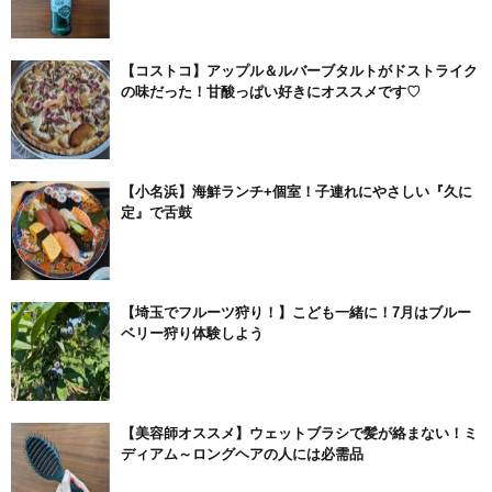
【コストコ】アップル＆ルバーブタルトがドストライク
の味だった！甘酸っぱい好きにオススメです♡
【小名浜】海鮮ランチ+個室！子連れにやさしい『久に
定』で舌鼓
【埼玉でフルーツ狩り！】こども一緒に！7月はブルー
ベリー狩り体験しよう
【美容師オススメ】ウェットブラシで髪が絡まない！ミ
ディアム～ロングヘアの人には必需品