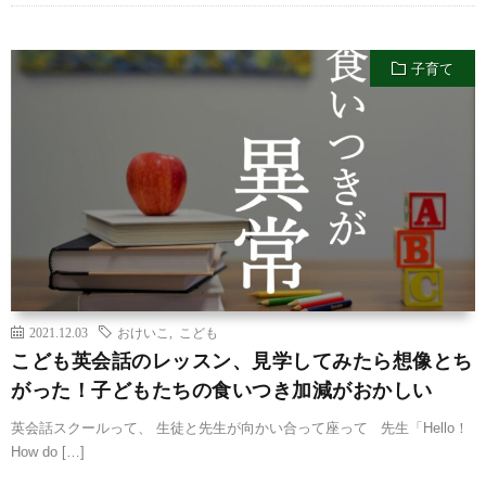
子育て
2021.12.03
おけいこ
,
こども
こども英会話のレッスン、見学してみたら想像とち
がった！子どもたちの食いつき加減がおかしい
英会話スクールって、 生徒と先生が向かい合って座って 先生「Hello！
How do […]