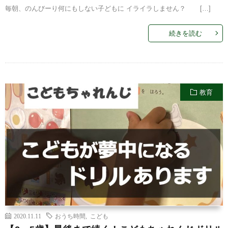
毎朝、のんびーり何にもしない子どもに イライラしません？ […]
続きを読む
教育
2020.11.11
おうち時間
,
こども