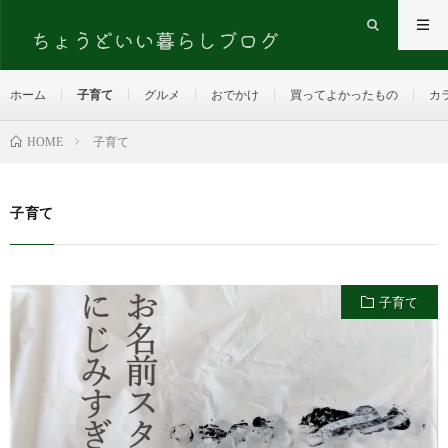
ホーム
子育て
グルメ
おでかけ
買ってよかったもの
カ
HOME
子育て
子育て
子育て