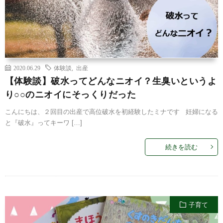
2020.06.29
体験談
,
出産
【体験談】破水ってどんなニオイ？生臭いというよ
り○○のニオイにそっくりだった
こんにちは、２回目の出産で高位破水を初経験したミナです 妊婦になる
と『破水』ってキーワ […]
続きを読む
子育て