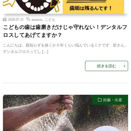
2020.07.31
amazon
,
こども
こどもの歯は歯磨きだけじゃ守れない！デンタルフ
ロスしてあげてますか？
こんにちは、親知らずを抜くか５年くらい悩んでいるミナです 皆さん、
デンタルフロスってし […]
続きを読む
妊娠・出産